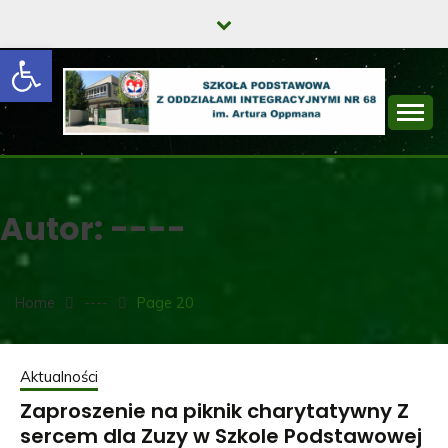
Skip
to
Open toolbar
content
SZKOŁA
PODSTAWOWA Z
Autor:
----
ODDZIAŁAMI
INTEGRACYJNYMI
NR 68 IM. ARTURA
Home
----
Page 20
OPPMANA
Aktualności
Zaproszenie na piknik charytatywny Z
sercem dla Zuzy w Szkole Podstawowej