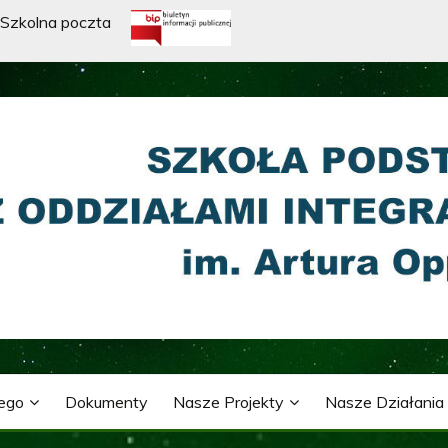
Szkolna poczta
WA Z ODDZIAŁAMI INTE
ARTURA OPPMANA
nego
Dokumenty
Nasze Projekty
Nasze Działania