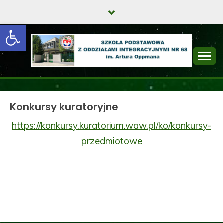
Skip
to
Open toolbar
content
SZKOŁA
PODSTAWOWA Z
Konkursy kuratoryjne
ODDZIAŁAMI
https://konkursy.kuratorium.waw.pl/ko/konkursy-
INTEGRACYJNYMI
przedmiotowe
NR 68 IM. ARTURA
OPPMANA