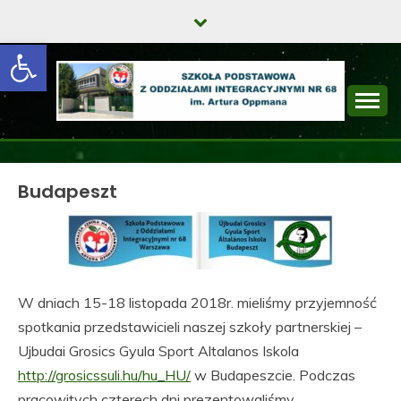
Skip
to
Open toolbar
content
SZKOŁA
PODSTAWOWA Z
Budapeszt
ODDZIAŁAMI
INTEGRACYJNYMI
NR 68 IM. ARTURA
OPPMANA
W dniach 15-18 listopada 2018r. mieliśmy przyjemność
spotkania przedstawicieli naszej szkoły partnerskiej –
Ujbudai Grosics Gyula Sport Altalanos Iskola
http://grosicssuli.hu/hu_HU/
w Budapeszcie. Podczas
pracowitych czterech dni prezentowaliśmy