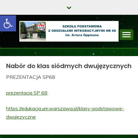
Skip
to
Open toolbar
content
SZKOŁA
PODSTAWOWA Z
Nabór do klas siódmych dwujęzycznych
ODDZIAŁAMI
PREZENTACJA SP68
INTEGRACYJNYMI
NR 68 IM. ARTURA
prezentacja SP 68
OPPMANA
https://edukacja.um.warszawa.pl/klasy-podstawowe-
dwujezyczne