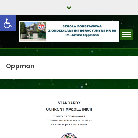
Skip
to
Open toolbar
content
SZKOŁA
PODSTAWOWA Z
Oppman
ODDZIAŁAMI
INTEGRACYJNYMI
NR 68 IM. ARTURA
OPPMANA