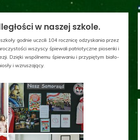
egłości w naszej szkole.
szkoły godnie uczcili 104 rocznicę odzyskania przez
 uroczystości wszyscy śpiewali patriotyczne piosenki i
zji. Dzięki wspólnemu śpiewaniu i przypiętym biało-
iosły i wzruszający.