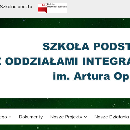
Szkolna poczta
WA Z ODDZIAŁAMI INTE
ARTURA OPPMANA
nego
Dokumenty
Nasze Projekty
Nasze Działania