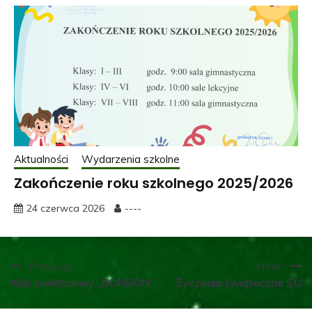
Aktualności
Wydarzenia szkolne
Zakończenie roku szkolnego 2025/2026
24 czerwca 2026
----
Nawigacja
Previous:
Next:
Klub świetlicowy „BONBON”
Życzenia świąteczne SU
wpisu