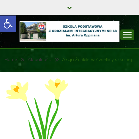
Skip
to
Open toolbar
content
SZKOŁA
PODSTAWOWA Z
Home
Aktualności
Akcja Żonkile w świetlicy szkolnej
ODDZIAŁAMI
INTEGRACYJNYMI
NR 68 IM. ARTURA
OPPMANA