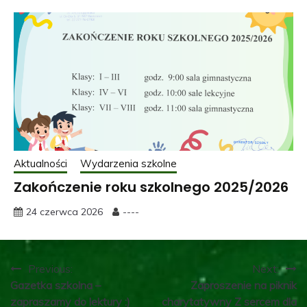
Aktualności
Wydarzenia szkolne
Zakończenie roku szkolnego 2025/2026
24 czerwca 2026
----
Nawigacja
Previous:
Next:
Gazetka szkolna –
Zaproszenie na piknik
wpisu
zapraszamy do lektury :)
charytatywny Z sercem dla