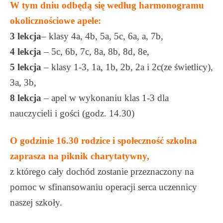
W tym dniu odbędą się według harmonogramu
okolicznościowe apele:
3 lekcja
– klasy 4a, 4b, 5a, 5c, 6a, a, 7b,
4 lekcja
– 5c, 6b, 7c, 8a, 8b, 8d, 8e,
5 lekcja
– klasy 1-3, 1a, 1b, 2b, 2a i 2c(ze świetlicy),
3a, 3b,
8 lekcja
– apel w wykonaniu klas 1-3 dla
nauczycieli i gości (godz. 14.30)
O godzinie 16.30 rodzice i społeczność szkolna
zaprasza na piknik charytatywny,
z którego cały dochód zostanie przeznaczony na
pomoc w sfinansowaniu operacji serca uczennicy
naszej szkoły.