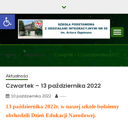
Skip
to
Open toolbar
content
SZKOŁA
PODSTAWOWA Z
Home
Aktualności
Czwartek – 13 października 2022
ODDZIAŁAMI
INTEGRACYJNYMI
Aktualności
Czwartek – 13 października 2022
NR 68 IM. ARTURA
OPPMANA
10 października 2022
----
13 października 2022r. w naszej szkole będziemy
obchodzili Dzień Edukacji Narodowej.