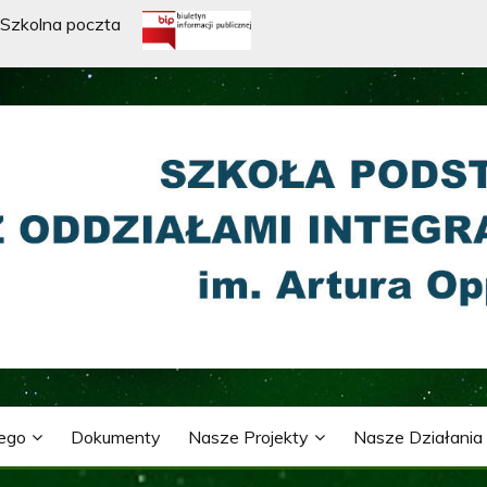
Szkolna poczta
WA Z ODDZIAŁAMI INTE
ARTURA OPPMANA
nego
Dokumenty
Nasze Projekty
Nasze Działania