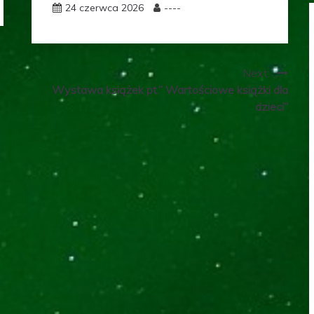
24 czerwca 2026
----
Next:
Wystawa książek pt.” Wartościowe książki dla
dzieci”