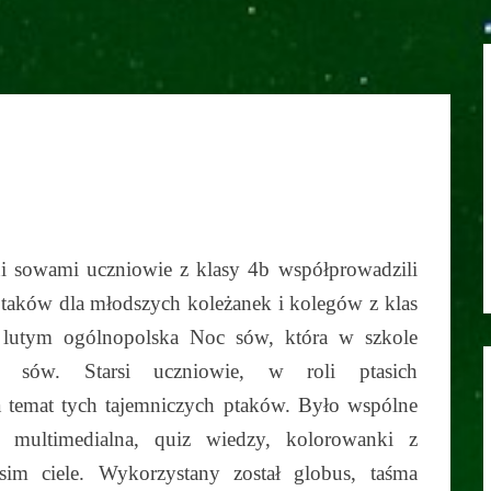
ani sowami uczniowie z klasy 4b współprowadzili
h ptaków dla młodszych koleżanek i kolegów z klas
 lutym ogólnopolska Noc sów, która w szkole
 sów. Starsi uczniowie, w roli ptasich
 temat tych tajemniczych ptaków. Było wspólne
a multimedialna, quiz wiedzy, kolorowanki z
im ciele. Wykorzystany został globus, taśma