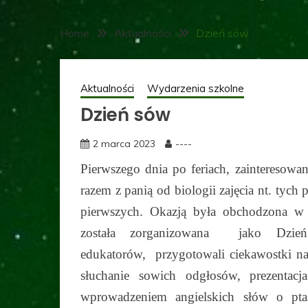
Home
Aktualności
Dzień sów
Aktualności
Wydarzenia szkolne
Dzień sów
2 marca 2023
----
Pierwszego dnia po feriach, zainteresow
razem z panią od biologii zajęcia nt. tyc
pierwszych. Okazją była obchodzona w
została zorganizowana jako Dzień
edukatorów, przygotowali ciekawostki na
słuchanie sowich odgłosów, prezentacj
wprowadzeniem angielskich słów o ptas