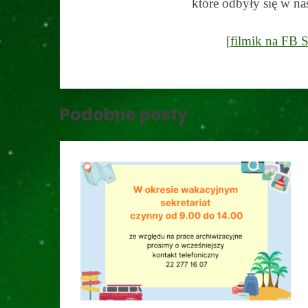
które odbyły się w na
[
filmik na FB 
Podobne posty