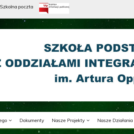
Szkolna poczta
WA Z ODDZIAŁAMI INTE
ARTURA OPPMANA
nego
Dokumenty
Nasze Projekty
Nasze Działania