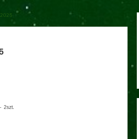
 2025
5
 2szt.