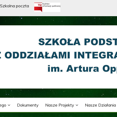
Szkolna poczta
WA Z ODDZIAŁAMI INTE
ARTURA OPPMANA
nego
Dokumenty
Nasze Projekty
Nasze Działania