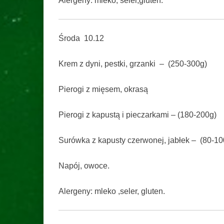
Alergeny: mleko, seler,gluten.
Środa 10.12
Krem z dyni, pestki, grzanki – (250-300g)
Pierogi z mięsem, okrasą
Pierogi z kapustą i pieczarkami – (180-200g)
Surówka z kapusty czerwonej, jabłek – (80-10
Napój, owoce.
Alergeny: mleko ,seler, gluten.