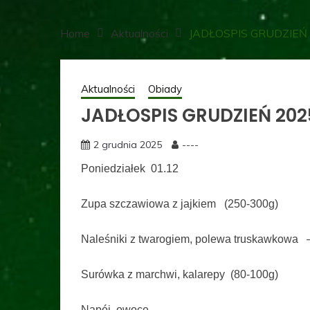
Home
Aktualności
JADŁOSPIS GRUDZIEŃ
Aktualności
Obiady
JADŁOSPIS GRUDZIEŃ 202
2 grudnia 2025
----
Poniedziałek 01.12
Zupa szczawiowa z jajkiem (250-300g)
Naleśniki z twarogiem, polewa truskawkowa –
Surówka z marchwi, kalarepy (80-100g)
Napój, owoce.