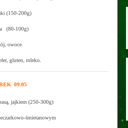
ki (150-200g)
ia (80-100g)
ój, owoce.
seler, gluten, mleko.
EK 09.05
basą, jajkiem (250-300g)
pieczarkowo-śmietanowym