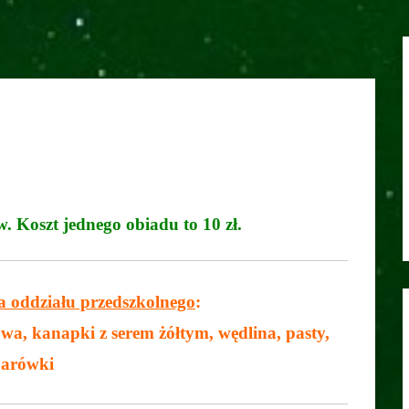
Koszt jednego obiadu to 10 zł.
la oddziału przedszkolnego
:
wa, kanapki z serem żółtym, wędlina, pasty,
parówki