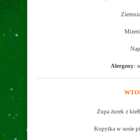
Ziemnia
Mizer
Nap
Alergeny
: 
WTOR
Zupa żurek z kieł
Kopytka w sosie 