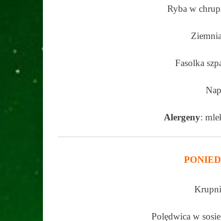
Ryba w chrupi
Ziemnia
Fasolka szp
Nap
Alergeny
: mle
PONIED
Krupni
Polędwica w sosi