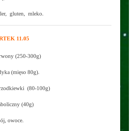
eler, gluten, mleko.
RTEK 11.05
erwony (250-300g)
dyka (mięso 80g).
 rzodkiewki (80-100g)
aboliczny (40g)
ój, owoce.