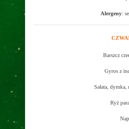
Alergeny
: s
CZWA
Barszcz cz
Gyros z in
Sałata, dymka,
Ryż par
Nap