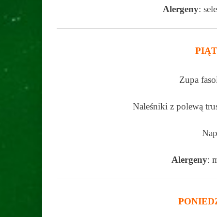
Alergeny
: sel
PIĄT
Zupa faso
Naleśniki z polewą tr
Nap
Alergeny
: 
PONIED