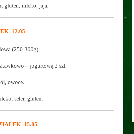
er, gluten, mleko, jaja.
EK 12.05
lowa (250-300g)
uskawkowo – jogurtową 2 szt.
ój, owoce.
mleko, seler, gluten.
ZIAŁEK 15.05