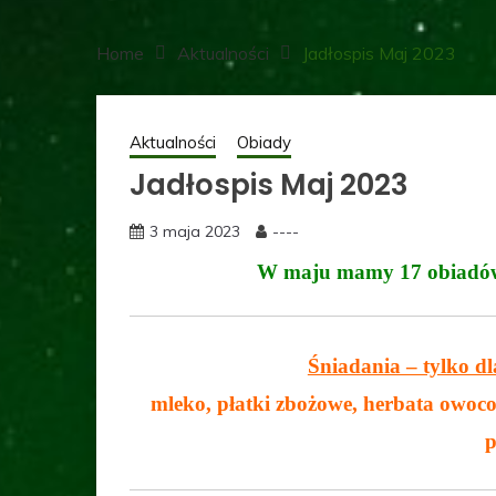
Home
Aktualności
Jadłospis Maj 2023
Aktualności
Obiady
Jadłospis Maj 2023
3 maja 2023
----
W maju mamy 17 obiadów. 
Śniadania – tylko d
mleko, płatki zbożowe, herbata owoco