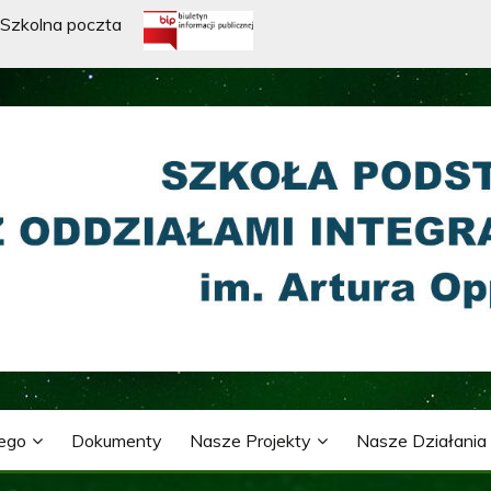
Szkolna poczta
WA Z ODDZIAŁAMI INTE
ARTURA OPPMANA
nego
Dokumenty
Nasze Projekty
Nasze Działania