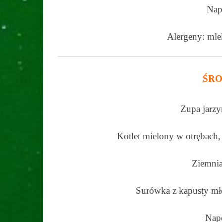
Nap
Alergeny: mleko
ŚRO
Zupa jarz
Kotlet mielony w otrębach
Ziemnia
Surówka z kapusty mł
Nap