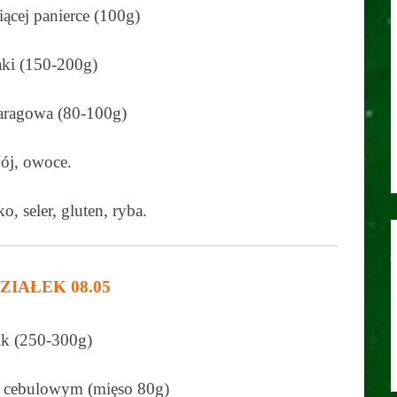
ącej panierce (100g)
ki (150-200g)
aragowa (80-100g)
ój, owoce.
ko, seler, gluten, ryba.
ZIAŁEK 08.05
k (250-300g)
e cebulowym (mięso 80g)