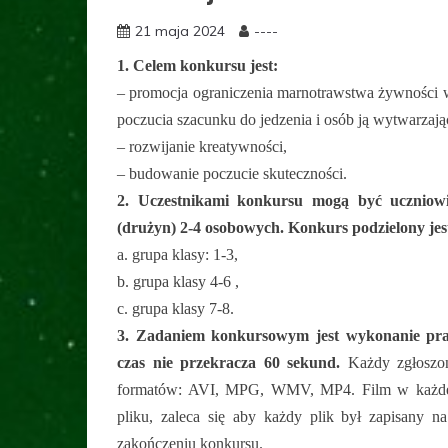
21 maja 2024
----
1. Celem konkursu jest:
– promocja ograniczenia marnotrawstwa żywności w 
poczucia szacunku do jedzenia i osób ją wytwarzają
– rozwijanie kreatywności,
– budowanie poczucie skuteczności.
2. Uczestnikami konkursu mogą być uczniowi
(drużyn) 2-4 osobowych. Konkurs podzielony jes
a. grupa klasy: 1-3,
b. grupa klasy 4-6 ,
c. grupa klasy 7-8.
3. Zadaniem konkursowym jest wykonanie prac
czas nie przekracza 60 sekund.
Każdy zgłoszo
formatów: AVI, MPG, WMV, MP4. Film w każdej
pliku, zaleca się aby każdy plik był zapisany 
zakończeniu konkursu.