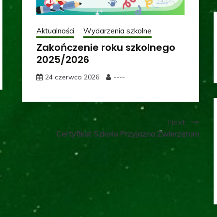
Aktualności
Wydarzenia szkolne
Zakończenie roku szkolnego
2025/2026
24 czerwca 2026
----
Next:
Certyfikat Szkoła Przyjazna Zwierzętom