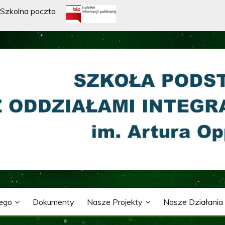
Szkolna poczta
WA Z ODDZIAŁAMI INTE
ARTURA OPPMANA
nego
Dokumenty
Nasze Projekty
Nasze Działania