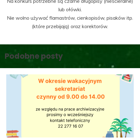
Na konkurs potrzebne są czarne długopisy (nieścieralne)
lub ołówki.
Nie wolno używać flamastrów, cienkopisów, pisaków itp.
(które przebijają) oraz korektorów.
Podobne posty