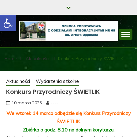
Skip
to
Open toolbar
content
SZKOŁA
PODSTAWOWA Z
Home
Aktualności
Konkurs Przyrodniczy ŚWIETLIK
ODDZIAŁAMI
INTEGRACYJNYMI
Aktualności
Wydarzenia szkolne
Konkurs Przyrodniczy ŚWIETLIK
NR 68 IM. ARTURA
OPPMANA
10 marca 2023
----
We wtorek 14 marca odbędzie się Konkurs Przyrodniczy
ŚWIETLIK.
Zbiórka o godz. 8.10 na dolnym korytarzu.