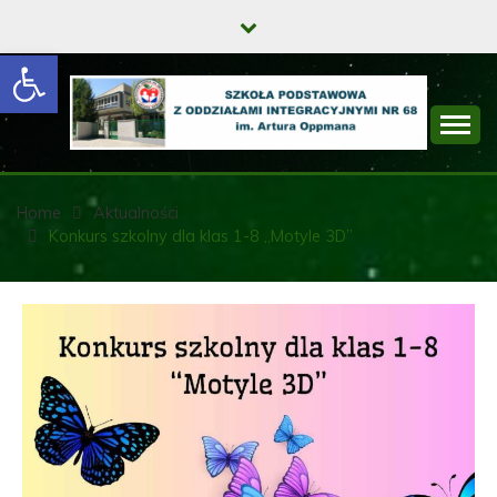
Skip
to
Open toolbar
content
SZKOŁA
PODSTAWOWA Z
Home
Aktualności
Konkurs szkolny dla klas 1-8 „Motyle 3D”
ODDZIAŁAMI
INTEGRACYJNYMI
NR 68 IM. ARTURA
OPPMANA