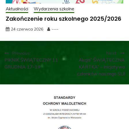
Aktualności
Wydarzenia szkolne
Zakończenie roku szkolnego 2025/2026
24 czerwca 2026
----
Nawigacja
Previous:
Next:
PIKNIK ŚWIĄTECZNY 11
Akcja” ŚWIĄTECZNA
wpisu
GRUDNIA 17-19
KARTKA” – inicjatywa
członków naszego SU!