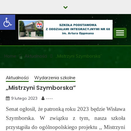
Skip
to
Open toolbar
content
SZKOŁA
PODSTAWOWA Z
Home
Aktualności
„Mistrzyni Szymborska”
ODDZIAŁAMI
INTEGRACYJNYMI
Aktualności
Wydarzenia szkolne
„Mistrzyni Szymborska”
NR 68 IM. ARTURA
OPPMANA
9 lutego 2023
----
Senat ogłosił, że patronką roku 2023 będzie Wisława
Szymborska. W związku z tym, nasza szkoła
przystąpiła do ogólnopolskiego projektu ,, Mistrzyni