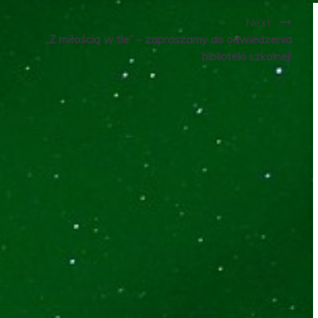
Next:
„Z miłością w tle” – zapraszamy do odwiedzenia
biblioteki szkolnej!