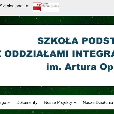
Szkolna poczta
WA Z ODDZIAŁAMI INTE
ARTURA OPPMANA
nego
Dokumenty
Nasze Projekty
Nasze Działania