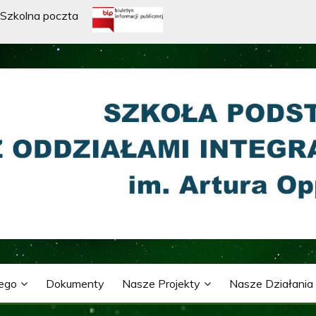
Szkolna poczta
WA Z ODDZIAŁAMI INTE
ARTURA OPPMANA
nego
Dokumenty
Nasze Projekty
Nasze Działania