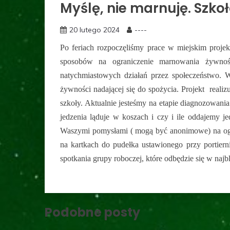
Myślę, nie marnuję. Szko
20 lutego 2024
----
Po feriach rozpoczęliśmy prace w miejskim proj
sposobów na ograniczenie marnowania żywnoś
natychmiastowych działań przez społeczeństwo. 
żywności nadającej się do spożycia. Projekt realiz
szkoły. Aktualnie jesteśmy na etapie diagnozowani
jedzenia ląduje w koszach i czy i ile oddajemy 
Waszymi pomysłami ( mogą być anonimowe) na ogra
na kartkach do pudełka ustawionego przy portier
spotkania grupy roboczej, które odbędzie się w najb
Podobne posty