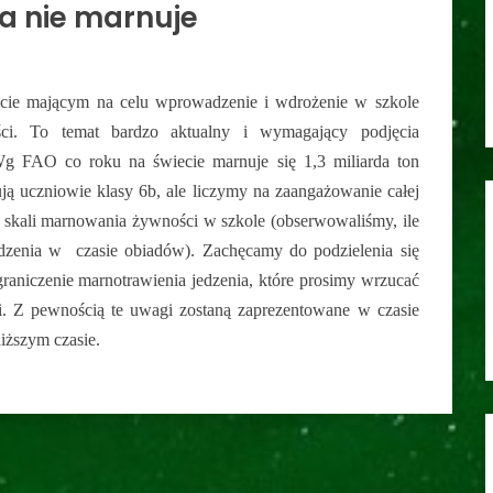
ła nie marnuje
ekcie mającym na celu wprowadzenie i wdrożenie w szkole
ci. To temat bardzo aktualny i wymagający podjęcia
Wg FAO co roku na świecie marnuje się 1,3 miliarda ton
ują uczniowie klasy 6b, ale liczymy na zaangażowanie całej
a skali marnowania żywności w szkole (obserwowaliśmy, ile
jedzenia w czasie obiadów). Zachęcamy do podzielenia się
niczenie marnotrawienia jedzenia, które prosimy wrzucać
ni. Z pewnością te uwagi zostaną zaprezentowane w czasie
liższym czasie.