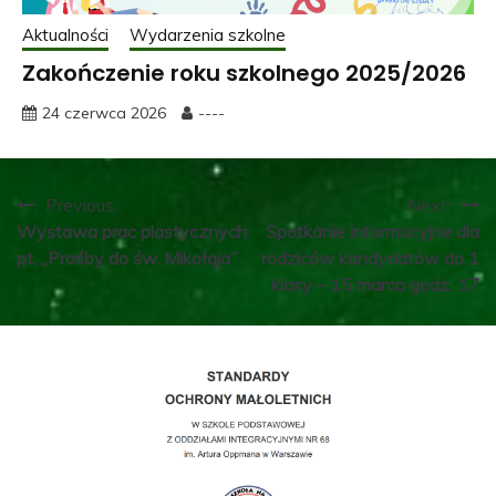
Aktualności
Wydarzenia szkolne
Zakończenie roku szkolnego 2025/2026
24 czerwca 2026
----
Nawigacja
Previous:
Next:
Wystawa prac plastycznych
Spotkanie informacyjne dla
wpisu
pt. „Prośby do św. Mikołaja”
rodziców kandydatów do 1
klasy – 15 marca godz. 17