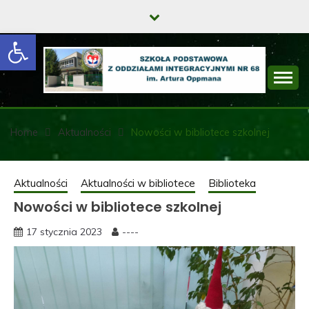
Skip
to
Open toolbar
content
SZKOŁA
PODSTAWOWA Z
Home
Aktualności
Nowości w bibliotece szkolnej
ODDZIAŁAMI
INTEGRACYJNYMI
Aktualności
Aktualności w bibliotece
Biblioteka
Nowości w bibliotece szkolnej
NR 68 IM. ARTURA
OPPMANA
17 stycznia 2023
----