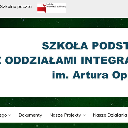
Szkolna poczta
WA Z ODDZIAŁAMI INTE
ARTURA OPPMANA
nego
Dokumenty
Nasze Projekty
Nasze Działania