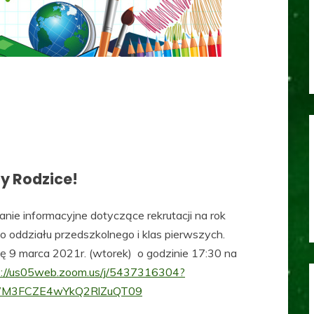
y Rodzice!
nie informacyjne dotyczące rekrutacji na rok
 oddziału przedszkolnego i klas pierwszych.
ię 9 marca 2021r. (wtorek) o godzinie 17:30 na
s://us05web.zoom.us/j/5437316304?
WM3FCZE4wYkQ2RlZuQT09