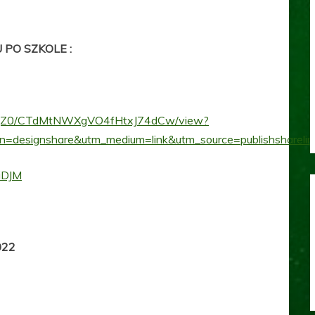
PO SZKOLE :
WjZ0/CTdMtNWXgVO4fHtxJ74dCw/view?
esignshare&utm_medium=link&utm_source=publishshareli
iDJM
022