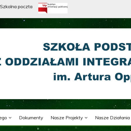
Szkolna poczta
WA Z ODDZIAŁAMI INTE
ARTURA OPPMANA
nego
Dokumenty
Nasze Projekty
Nasze Działania