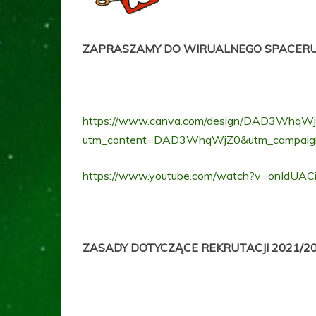
ZAPRASZAMY DO WIRUALNEGO SPACERU 
https://www.canva.com/design/DAD3Whq
utm_content=DAD3WhqWjZ0&utm_campaign=d
https://www.youtube.com/watch?v=onIdUAC
ZASADY DOTYCZĄCE REKRUTACJI 2021/2