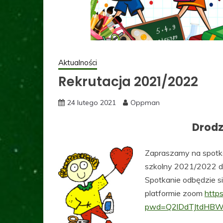
Aktualności
Rekrutacja 2021/2022
24 lutego 2021
Oppman
Drodz
Zapraszamy na spotka
szkolny 2021/2022 do
Spotkanie odbędzie s
platformie zoom
http
pwd=Q2lDdTJtdHB