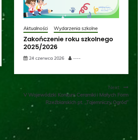
Aktualności
Wydarzenia szkolne
Zakończenie roku szkolnego
2025/2026
24 czerwca 2026
----
Next:
V Wojewódzki Konkurs Ceramiki i Małych Form
Rzeźbiarskich pt. „Tajemniczy Ogród”