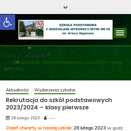
Skip
to
Open toolbar
content
SZKOŁA
PODSTAWOWA Z
Home
Aktualności
Rekrutacja do szkół podstawowych 2023/2024 – klasy
ODDZIAŁAMI
pierwsze
INTEGRACYJNYMI
NR 68 IM. ARTURA
Aktualności
Wydarzenia szkolne
OPPMANA
Rekrutacja do szkół podstawowych
2023/2024 – klasy pierwsze
28 lutego 2023
----
Dzień otwarty w naszej szkole:
28 lutego 2023
w godz.