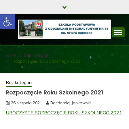
Skip
to
Open toolbar
content
SZKOŁA
PODSTAWOWA Z
Home
Bez kategorii
Rozpoczęcie Roku Szkolnego 2021
ODDZIAŁAMI
INTEGRACYJNYMI
Bez kategorii
NR 68 IM. ARTURA
Rozpoczęcie Roku Szkolnego 2021
OPPMANA
26 sierpnia 2021
Bartłomiej Jankowski
UROCZYSTE ROZPOCZĘCIE ROKU SZKOLNEGO 2021