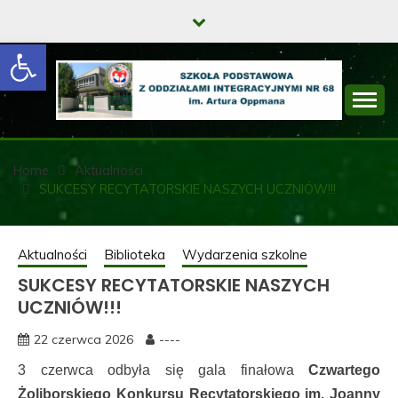
Skip
to
Open toolbar
content
SZKOŁA
PODSTAWOWA Z
Home
Aktualności
SUKCESY RECYTATORSKIE NASZYCH UCZNIÓW!!!
ODDZIAŁAMI
INTEGRACYJNYMI
Aktualności
Biblioteka
Wydarzenia szkolne
NR 68 IM. ARTURA
SUKCESY RECYTATORSKIE NASZYCH
OPPMANA
UCZNIÓW!!!
22 czerwca 2026
----
3 czerwca odbyła się gala finałowa
Czwartego
Żoliborskiego Konkursu Recytatorskiego im. Joanny