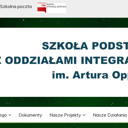
Szkolna poczta
WA Z ODDZIAŁAMI INTE
ARTURA OPPMANA
nego
Dokumenty
Nasze Projekty
Nasze Działania