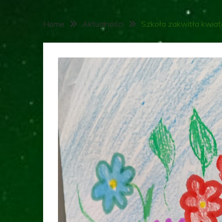
Home
Aktualności
Szkoła zakwitła kwiata