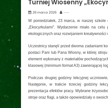
Turniej Wiosenny „Ekocyr
26 marca 2026
----
W poniedziałek, 23 marca, w naszej szkole 
„Ekocyrkularni”. Wydarzenie miało na cel
ekologicznych oraz rozwijaniem kreatywności 
Uczestnicy stanęli przed dwoma zadaniami k
postaci Pani lub Pana Wiosny, w której stroj
element wykonany z materiałów pochodzących 
klasowej (minimum format A3) zawierającej lo
Podczas drugiej godziny lekcyjnej uczniowie, 
Następnie, w trakcie trzeciej godziny lekc
prezentacja efektów pracy. Wybrane trzyosob
stroje oraz flagi, a także opowiedziały o swoic