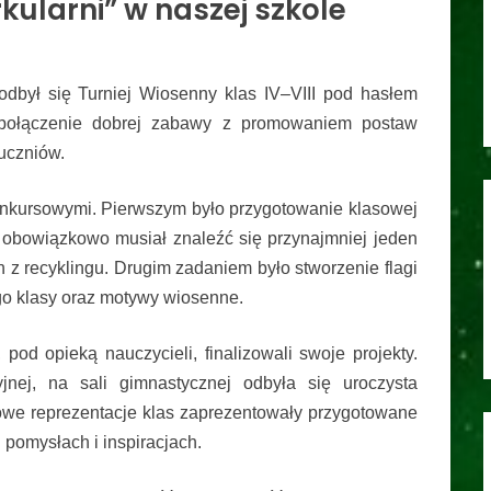
kularni” w naszej szkole
odbył się Turniej Wiosenny klas IV–VIII pod hasłem
u połączenie dobrej zabawy z promowaniem postaw
uczniów.
onkursowymi. Pierwszym było przygotowanie klasowej
u obowiązkowo musiał znaleźć się przynajmniej jeden
z recyklingu. Drugim zadaniem było stworzenie flagi
go klasy oraz motywy wiosenne.
pod opieką nauczycieli, finalizowali swoje projekty.
yjnej, na sali gimnastycznej odbyła się uroczysta
owe reprezentacje klas zaprezentowały przygotowane
h pomysłach i inspiracjach.