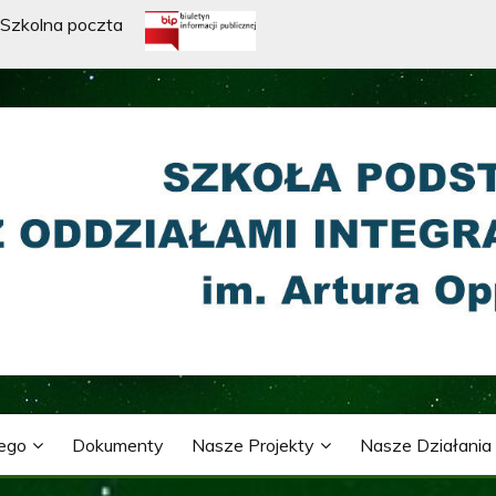
Szkolna poczta
WA Z ODDZIAŁAMI INTE
ARTURA OPPMANA
nego
Dokumenty
Nasze Projekty
Nasze Działania