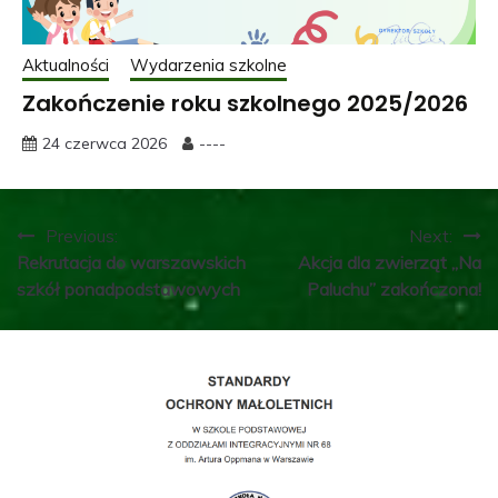
Aktualności
Wydarzenia szkolne
Zakończenie roku szkolnego 2025/2026
24 czerwca 2026
----
Nawigacja
Previous:
Next:
Rekrutacja do warszawskich
Akcja dla zwierząt „Na
wpisu
szkół ponadpodstawowych
Paluchu” zakończona!