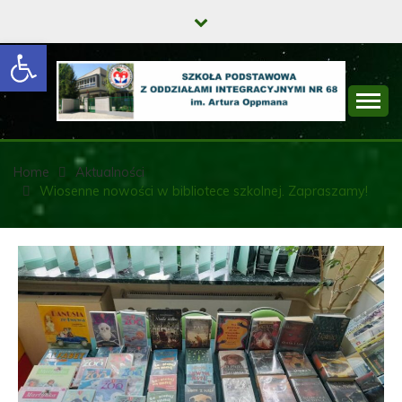
Skip
to
Open toolbar
content
SZKOŁA
PODSTAWOWA Z
Home
Aktualności
Wiosenne nowości w bibliotece szkolnej. Zapraszamy!
ODDZIAŁAMI
INTEGRACYJNYMI
NR 68 IM. ARTURA
OPPMANA