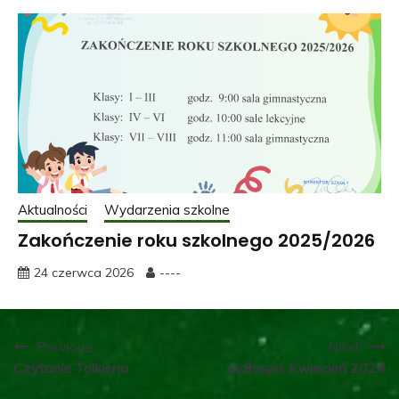
Aktualności
Wydarzenia szkolne
Zakończenie roku szkolnego 2025/2026
24 czerwca 2026
----
Nawigacja
Previous:
Next:
Czytanie Tolkiena
Jadłospis Kwiecień 2024
wpisu