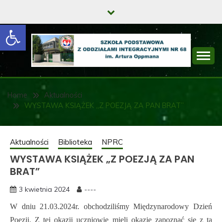
Skip
to
Open toolbar
content
SZKOŁA
PODSTAWOWA Z
Home
Aktualności
WYSTAWA KSIĄŻEK „Z POEZJĄ ZA PAN BRAT”
ODDZIAŁAMI
INTEGRACYJNYMI
Aktualności
Biblioteka
NPRC
NR 68 IM. ARTURA
WYSTAWA KSIĄŻEK „Z POEZJĄ ZA PAN
OPPMANA
BRAT”
3 kwietnia 2024
----
W dniu 21.03.2024r. obchodziliśmy Międzynarodowy Dzień
Poezji. Z tej okazji uczniowie mieli okazję zapoznać się z tą