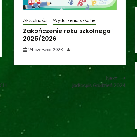
Aktualności
Wydarzenia szkolne
Zakończenie roku szkolnego
2025/2026
24 czerwca 2026
----
Next:
I I
Jadłospis Grudzień 2024