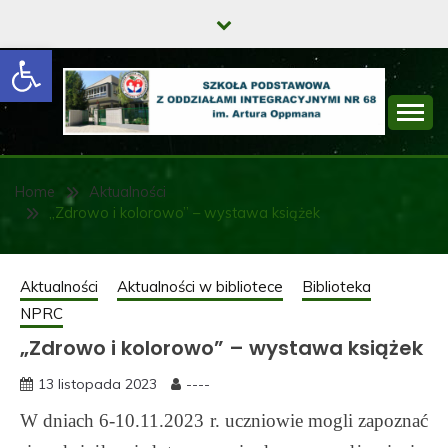
Skip
to
Open toolbar
content
SZKOŁA
PODSTAWOWA Z
Home
Aktualności
„Zdrowo i kolorowo” – wystawa książek
ODDZIAŁAMI
INTEGRACYJNYMI
Aktualności
Aktualności w bibliotece
Biblioteka
NR 68 IM. ARTURA
NPRC
OPPMANA
„Zdrowo i kolorowo” – wystawa książek
13 listopada 2023
----
W dniach 6-10.11.2023 r. uczniowie mogli zapoznać