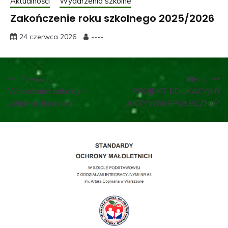
Aktualności
Wydarzenia szkolne
Zakończenie roku szkolnego 2025/2026
24 czerwca 2026
----
Nawigacja
Previous:
Next:
Wolontariat szkolny –
PROJEKT EDUKACYJNY
wpisu
„Mikołaj dla dzieci”
„AKTYWNI SPOŁECZNIE”