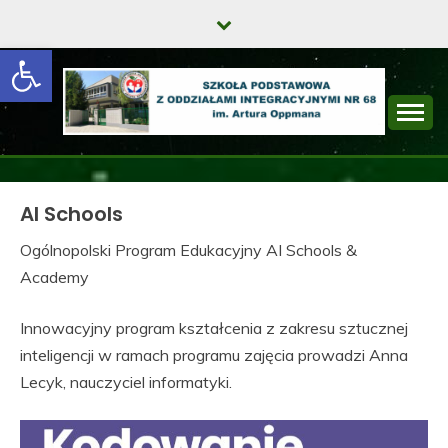
Skip
to
Open toolbar
content
SZKOŁA
PODSTAWOWA Z
AI Schools
ODDZIAŁAMI
Ogólnopolski Program Edukacyjny AI Schools &
INTEGRACYJNYMI
Academy
NR 68 IM. ARTURA
Innowacyjny program kształcenia z zakresu sztucznej
OPPMANA
inteligencji w ramach programu zajęcia prowadzi Anna
Lecyk, nauczyciel informatyki.