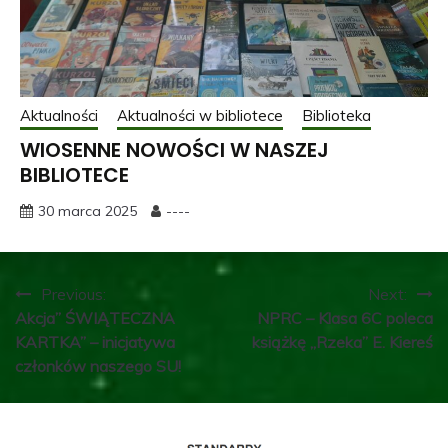
Aktualności
Aktualności w bibliotece
Biblioteka
WIOSENNE NOWOŚCI W NASZEJ
BIBLIOTECE
30 marca 2025
----
Nawigacja
Previous:
Next:
Akcja” ŚWIĄTECZNA
NPRC – Klasa 6C poleca
wpisu
KARTKA” – inicjatywa
książkę ,,Rzeka” E. Kiereś
członków naszego SU!