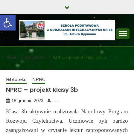
Skip
to
Open toolbar
content
SZKOŁA
PODSTAWOWA Z
Home
Biblioteka
NPRC – projekt klasy 3b
ODDZIAŁAMI
INTEGRACYJNYMI
Biblioteka
NPRC
NPRC – projekt klasy 3b
NR 68 IM. ARTURA
OPPMANA
18 grudnia 2023
----
Klasa 3b aktywnie realizowała Narodowy Program
Rozwoju Czytelnictwa. Uczniowie byli bardzo
zaangażowani w czytanie lektur zaproponowanych