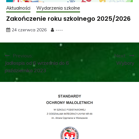
Aktualności
Wydarzenia szkolne
Zakończenie roku szkolnego 2025/2026
24 czerwca 2026
----
Nawigacja
Previous:
Next:
Jadłospis od 6 września do 6
Wybory
wpisu
października 2023