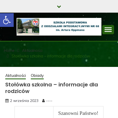
Skip
to
Open toolbar
content
SZKOŁA
PODSTAWOWA Z
Home
Aktualności
Stołówka szkolna – informacje dla rodziców
ODDZIAŁAMI
INTEGRACYJNYMI
Aktualności
Obiady
NR 68 IM. ARTURA
Stołówka szkolna – informacje dla
OPPMANA
rodziców
2 września 2023
----
Szanowni Państwo!