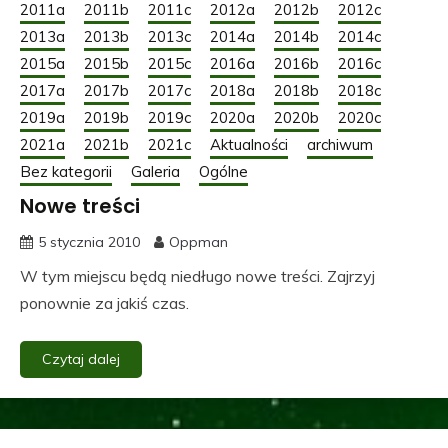
2011a
2011b
2011c
2012a
2012b
2012c
2013a
2013b
2013c
2014a
2014b
2014c
2015a
2015b
2015c
2016a
2016b
2016c
2017a
2017b
2017c
2018a
2018b
2018c
2019a
2019b
2019c
2020a
2020b
2020c
2021a
2021b
2021c
Aktualności
archiwum
Bez kategorii
Galeria
Ogólne
Nowe treści
5 stycznia 2010
Oppman
W tym miejscu będą niedługo nowe treści. Zajrzyj
ponownie za jakiś czas.
Czytaj dalej