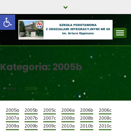
Skip
to
Open toolbar
content
SZKOŁA
PODSTAWOWA Z
Kategoria:
2005b
ODDZIAŁAMI
INTEGRACYJNYMI
NR 68 IM. ARTURA
Home
2005b
OPPMANA
2005a
2005b
2005c
2006a
2006b
2006c
2007a
2007b
2007c
2008a
2008b
2008c
2009a
2009b
2009c
2010a
2010b
2010c