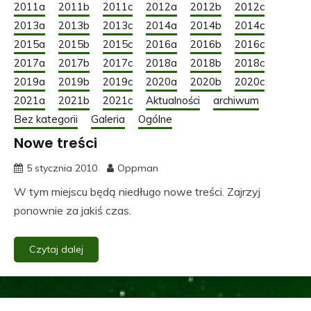
2011a
2011b
2011c
2012a
2012b
2012c
2013a
2013b
2013c
2014a
2014b
2014c
2015a
2015b
2015c
2016a
2016b
2016c
2017a
2017b
2017c
2018a
2018b
2018c
2019a
2019b
2019c
2020a
2020b
2020c
2021a
2021b
2021c
Aktualności
archiwum
Bez kategorii
Galeria
Ogólne
Nowe treści
5 stycznia 2010
Oppman
W tym miejscu będą niedługo nowe treści. Zajrzyj
ponownie za jakiś czas.
Czytaj dalej