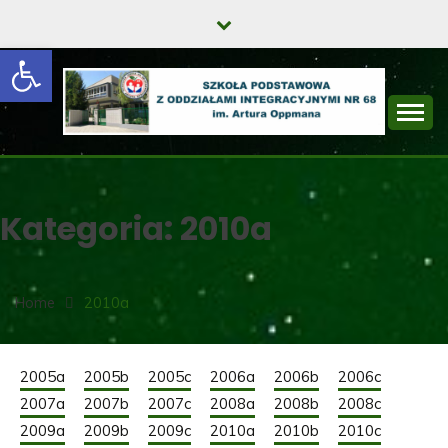
Skip
to
Open toolbar
content
SZKOŁA
PODSTAWOWA Z
Kategoria:
2010a
ODDZIAŁAMI
INTEGRACYJNYMI
NR 68 IM. ARTURA
Home
2010a
OPPMANA
2005a
2005b
2005c
2006a
2006b
2006c
2007a
2007b
2007c
2008a
2008b
2008c
2009a
2009b
2009c
2010a
2010b
2010c