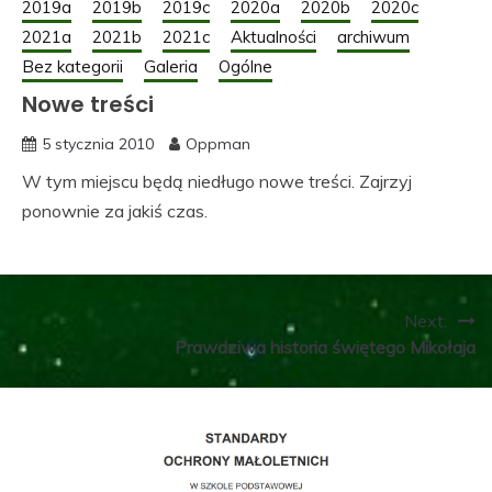
2019a
2019b
2019c
2020a
2020b
2020c
2021a
2021b
2021c
Aktualności
archiwum
Bez kategorii
Galeria
Ogólne
Nowe treści
5 stycznia 2010
Oppman
W tym miejscu będą niedługo nowe treści. Zajrzyj
ponownie za jakiś czas.
Nawigacja
Next:
Prawdziwa historia świętego Mikołaja
wpisu