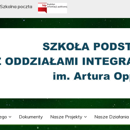
Szkolna poczta
WA Z ODDZIAŁAMI INTE
ARTURA OPPMANA
nego
Dokumenty
Nasze Projekty
Nasze Działania